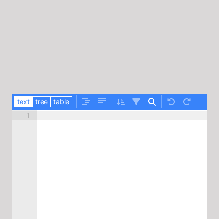
text
tree
table
1