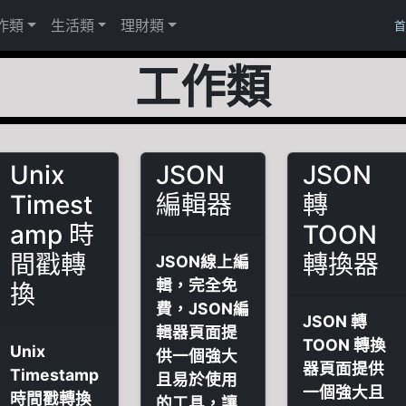
作類
生活類
理財類
工作類
Unix
JSON
JSON
Timest
編輯器
轉
amp 時
TOON
間戳轉
轉換器
JSON線上編
輯，完全免
換
費，JSON編
JSON 轉
輯器頁面提
TOON 轉換
Unix
供一個強大
器頁面提供
Timestamp
且易於使用
一個強大且
時間戳轉換
的工具，讓