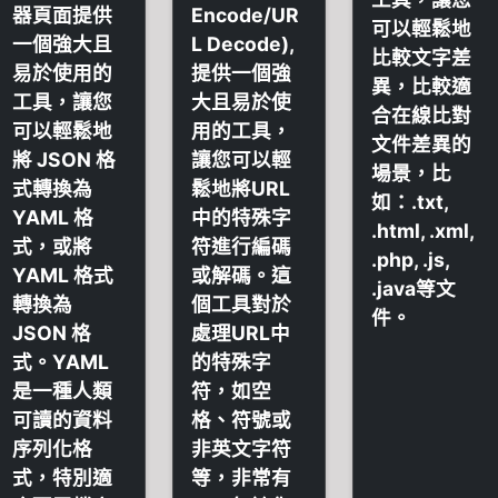
器頁面提供
Encode/UR
可以輕鬆地
一個強大且
L Decode),
比較文字差
易於使用的
提供一個強
異，比較適
工具，讓您
大且易於使
合在線比對
可以輕鬆地
用的工具，
文件差異的
將 JSON 格
讓您可以輕
場景，比
式轉換為
鬆地將URL
如：.txt,
YAML 格
中的特殊字
.html, .xml,
式，或將
符進行編碼
.php, .js,
YAML 格式
或解碼。這
.java等文
轉換為
個工具對於
件。
JSON 格
處理URL中
式。YAML
的特殊字
是一種人類
符，如空
可讀的資料
格、符號或
序列化格
非英文字符
式，特別適
等，非常有