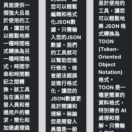
易於使用的
頁面提供一
您可以輕鬆
工具，讓您
個強大且易
編輯和格式
可以輕鬆地
於使用的工
化JSON數
將 JSON 格
具，讓您可
據。只需輸
式轉換為
以輕鬆地將
入您的JSON
TOON
一種時間格
數據，我們
(Token-
式轉換為另
的工具就可
Oriented
一種時間格
以幫助您進
Object
式，時間字
行修改、檢
Notation)
串和時間戳
查語法錯誤
格式。
記之間轉
並進行格式
TOON 是一
換。該工具
化，讓您的
種更簡潔的
旨在滿足開
JSON數據更
資料格式，
發人員和普
易於閱讀和
特別適合 AI
通用戶的需
理解。無論
處理和理
求，簡化和
您是開發人
解。只需輸
加速處理過
員還是一般