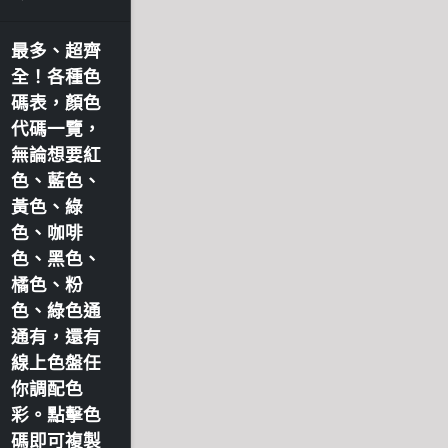
最多、超齊
全！各種色
碼表，顏色
代碼一覽，
無論想要紅
色、藍色、
黃色、綠
色、咖啡
色、黑色、
橘色、粉
色、綠色通
通有，還有
線上色盤任
你調配色
彩。點擊色
碼即可複製