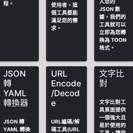
入您的
程。
使用者，這
JSON 數
個工具都能
據，我們的
滿足您的需
工具就可以
求。
立即為您轉
換為 TOON
格式。
JSON
URL
文字比
轉
Encode
對
YAML
/Decod
轉換器
e
文字比對工
具頁面提供
一個強大且
JSON 轉
URL編碼/解
易於使用的
YAML 轉換
碼工具(URL
工具，讓您