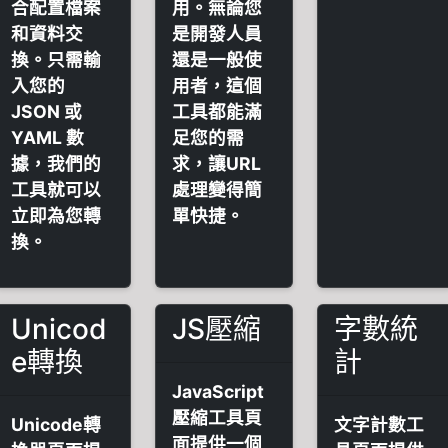
合配置檔案
用。無論您
和資料交
是開發人員
換。只需輸
還是一般使
入您的
用者，這個
JSON 或
工具都能滿
YAML 數
足您的需
據，我們的
求，讓URL
工具就可以
處理變得簡
立即為您轉
單快捷。
換。
Unicod
JS壓縮
字數統
e轉換
計
JavaScript
壓縮工具頁
Unicode轉
文字計數工
面提供一個