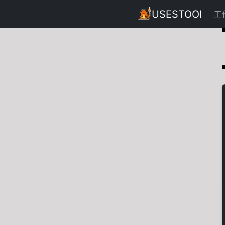
USESTOOl
工